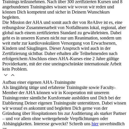
Trainings teilzunehmen. Nach über 300 zertfizierten Kursen und 8
angebundenen Trainingsites wissen wir wovon wir reden und
können Dich kompetent und sicher in Deinem Wunschkurs
begleiten.
Die Mission der AHA und somit auch der von ReAlive ist es, eine
reibungslose Zusammenarbeit von Notfallteams lokal, regional, aber
global nach einem zertifizierten Standard zu gewährleisten. Dabei
geht es in unseren Kursen nicht nur um Reanimation, sondern um
weit mehr zur kardiovaskulären Versorgung von Erwachsenen,
Kindern und Säuglingen. Dieser Anspruch wird auch in der
Zertifizierung sichtbar. Daher erhalten alle Teilnehmenden nach
erfolgreichem Abschluss eines AHA-Kurses eine 2 Jahre gültige
Providerkarte, mit der eine uneingeschränkte internationale Arbeit
kein Problem.
Aufbau einer eigenen AHA-Trainingsite
Als längjährig tätige und erfahrene Trainingsite sowie Faculty-
Member der AHA können wir in Kooperation mit unserem
Trainingcenter sämtliche Kursformate ausbilden und Dich bei der
Etablierung Deiner eigenen Trainingssite unterstützen. Dabei wissen
wir worauf es ankommt und begleiten Dich gerne von der
Gründung über Hospitationen bis zur Auditierung als starker Partner
– und vor allem ohne weitergehende Verpflichtungen oder
Abhängigkeiten. Interesse geweckt? Schreib uns
hier
unverbindlich
an.