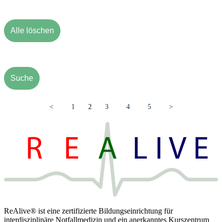
Alle löschen
Suche
<
1
2
3
4
5
>
ReAlive® ist eine zertifizierte Bildungseinrichtung für
interdisziplinäre Notfallmedizin und ein anerkanntes Kurszentrum