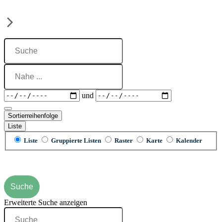
Suche
Nahe
...
Daten
und
Sortierreihenfolge
Liste
Anzeigetyp
Liste
Gruppierte Listen
Raster
Karte
Kalender
für
Suchergebnisse
Suche
Erweiterte Suche anzeigen
Suche